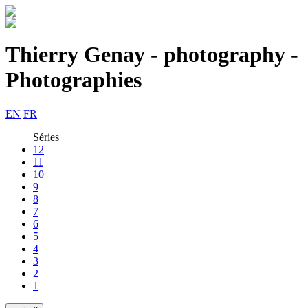
Thierry Genay - photography -
Photographies
EN
FR
Séries
12
11
10
9
8
7
6
5
4
3
2
1