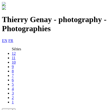
Thierry Genay - photography -
Photographies
EN
FR
Séries
12
11
10
9
8
7
6
5
4
3
2
1