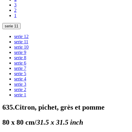
3
2
1
serie 11
serie 12
serie 11
serie 10
serie 9
serie 8
serie 6
serie 7
serie 5
serie 4
serie 3
serie 2
serie 1
635.Citron, pichet, grès et pomme
80 x 80 cm/
31.5 x 31.5 inch