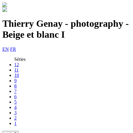
Thierry Genay - photography -
Beige et blanc I
EN
FR
Séries
12
11
10
9
8
7
6
5
4
3
2
1