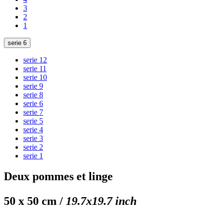
3
2
1
serie 6
serie 12
serie 11
serie 10
serie 9
serie 8
serie 6
serie 7
serie 5
serie 4
serie 3
serie 2
serie 1
Deux pommes et linge
50 x 50 cm /
19.7x19.7 inch