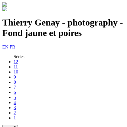
Thierry Genay - photography -
Fond jaune et poires
EN
FR
Séries
12
11
10
9
8
7
6
5
4
3
2
1