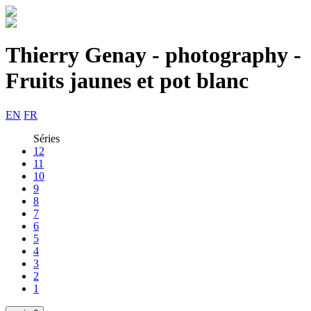
Thierry Genay - photography -
Fruits jaunes et pot blanc
EN
FR
Séries
12
11
10
9
8
7
6
5
4
3
2
1