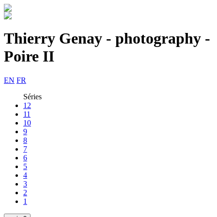
Thierry Genay - photography -
Poire II
EN
FR
Séries
12
11
10
9
8
7
6
5
4
3
2
1