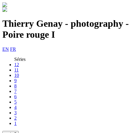
Thierry Genay - photography -
Poire rouge I
EN
FR
Séries
12
11
10
9
8
7
6
5
4
3
2
1