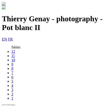
Thierry Genay - photography -
Pot blanc II
EN
FR
Séries
12
11
10
9
8
7
6
5
4
3
2
1