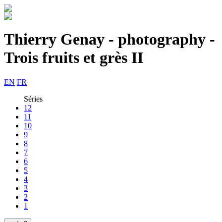
Thierry Genay - photography -
Trois fruits et grès II
EN
FR
Séries
12
11
10
9
8
7
6
5
4
3
2
1