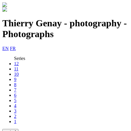
Thierry Genay - photography -
Photographs
EN
FR
Series
12
11
10
9
8
7
6
5
4
3
2
1