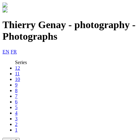
Thierry Genay - photography -
Photographs
EN
FR
Series
12
11
10
9
8
7
6
5
4
3
2
1