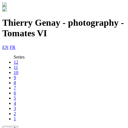
Thierry Genay - photography -
Tomates VI
EN
FR
Series
12
11
10
9
8
7
6
5
4
3
2
1