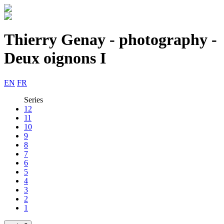
Thierry Genay - photography -
Deux oignons I
EN
FR
Series
12
11
10
9
8
7
6
5
4
3
2
1