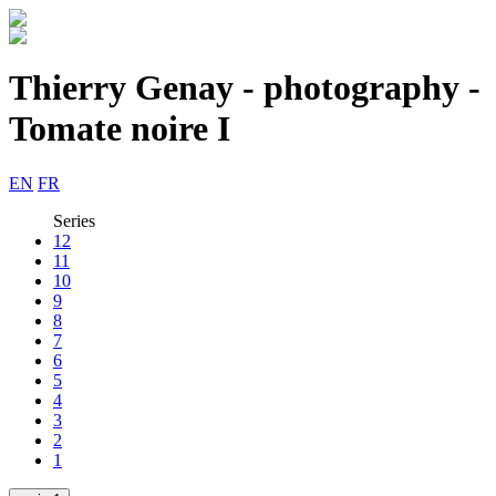
Thierry Genay - photography -
Tomate noire I
EN
FR
Series
12
11
10
9
8
7
6
5
4
3
2
1