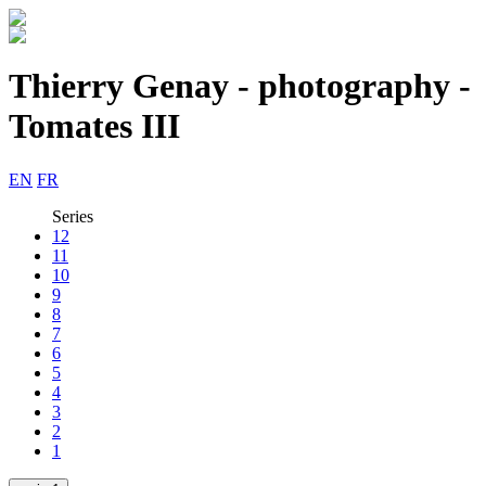
Thierry Genay - photography -
Tomates III
EN
FR
Series
12
11
10
9
8
7
6
5
4
3
2
1